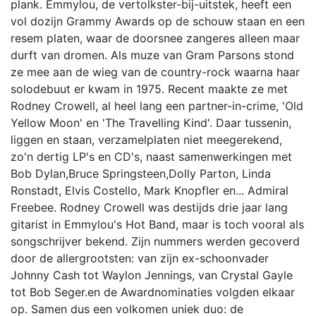
plank. Emmylou, de vertolkster-bij-uitstek, heeft een
vol dozijn Grammy Awards op de schouw staan en een
resem platen, waar de doorsnee zangeres alleen maar
durft van dromen. Als muze van Gram Parsons stond
ze mee aan de wieg van de country-rock waarna haar
solodebuut er kwam in 1975. Recent maakte ze met
Rodney Crowell, al heel lang een partner-in-crime, 'Old
Yellow Moon' en 'The Travelling Kind'. Daar tussenin,
liggen en staan, verzamelplaten niet meegerekend,
zo'n dertig LP's en CD's, naast samenwerkingen met
Bob Dylan,Bruce Springsteen,Dolly Parton, Linda
Ronstadt, Elvis Costello, Mark Knopfler en... Admiral
Freebee. Rodney Crowell was destijds drie jaar lang
gitarist in Emmylou's Hot Band, maar is toch vooral als
songschrijver bekend. Zijn nummers werden gecoverd
door de allergrootsten: van zijn ex-schoonvader
Johnny Cash tot Waylon Jennings, van Crystal Gayle
tot Bob Seger.en de Awardnominaties volgden elkaar
op. Samen dus een volkomen uniek duo: de